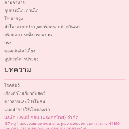
ชามอาหาร
อุปกรณ์ไก่, อวนไก่
โซ่ สายจูง
ลำโพงครอบปาก ,ตะกร้อครอบปากกันเห่า
สร้อยคอ กระดิ่ง กระพรวน
กรง
ของเล่นสัตว์เลี้ยง
อุปกรณ์การประมง
บทความ
โรคสัตว์
เรื่องทั่วไปเกี่ยวกับสัตว์
ข่าวสารและโปรโมชั่น
แนะนำการใช้เว็บของเรา
บริษัท แฟนซี คลับ (ประเทศไทย) จำกัด
137 หมู่ 1 ถนนขอนแก่นยางตลาด ต.กู่ทอง อ.เชียงยืน จ.มหาสารคาม 44160
โทร 094-281-9189 (หน่อย), 084-511-0085 (แป้ง)