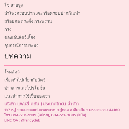
โซ่ สายจูง
ลำโพงครอบปาก ,ตะกร้อครอบปากกันเห่า
สร้อยคอ กระดิ่ง กระพรวน
กรง
ของเล่นสัตว์เลี้ยง
อุปกรณ์การประมง
บทความ
โรคสัตว์
เรื่องทั่วไปเกี่ยวกับสัตว์
ข่าวสารและโปรโมชั่น
แนะนำการใช้เว็บของเรา
บริษัท แฟนซี คลับ (ประเทศไทย) จำกัด
137 หมู่ 1 ถนนขอนแก่นยางตลาด ต.กู่ทอง อ.เชียงยืน จ.มหาสารคาม 44160
โทร 094-281-9189 (หน่อย), 084-511-0085 (แป้ง)
LINE OA : @fancyclub