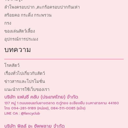
ลำโพงครอบปาก ,ตะกร้อครอบปากกันเห่า
สร้อยคอ กระดิ่ง กระพรวน
กรง
ของเล่นสัตว์เลี้ยง
อุปกรณ์การประมง
บทความ
โรคสัตว์
เรื่องทั่วไปเกี่ยวกับสัตว์
ข่าวสารและโปรโมชั่น
แนะนำการใช้เว็บของเรา
บริษัท แฟนซี คลับ (ประเทศไทย) จำกัด
137 หมู่ 1 ถนนขอนแก่นยางตลาด ต.กู่ทอง อ.เชียงยืน จ.มหาสารคาม 44160
โทร 094-281-9189 (หน่อย), 084-511-0085 (แป้ง)
LINE OA : @fancyclub
บริษัท พิลล์ อะ ซัพพลาย จำกัด