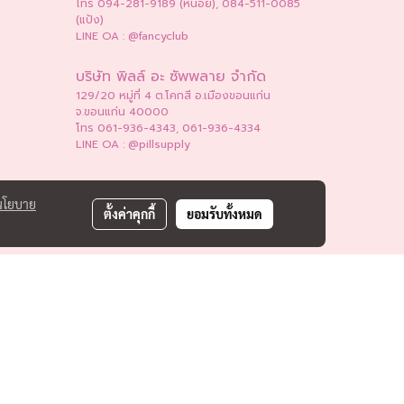
โทร 094-281-9189 (หน่อย), 084-511-0085
(แป้ง)
LINE OA : @fancyclub
บริษัท พิลล์ อะ ซัพพลาย จำกัด
129/20 หมู่ที่ 4 ต.โคกสี อ.เมืองขอนแก่น
จ.ขอนแก่น 40000
โทร 061-936-4343, 061-936-4334
LINE OA : @pillsupply
นโยบาย
ตั้งค่าคุกกี้
ยอมรับทั้งหมด