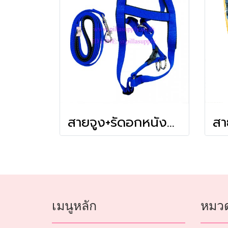
สายจูง+รัดอกหนังนุ่มเล็ก-เกรดA
เมนูหลัก
หมวด