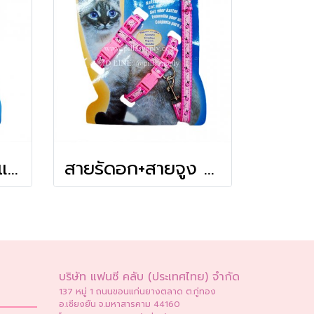
สายรัดอก+สายจูงแมว แบบติดปีก
สายรัดอก+สายจูง 4 หุน แมว (# M)
บริษัท แฟนซี คลับ (ประเทศไทย) จำกัด
137 หมู่ 1 ถนนขอนแก่นยางตลาด ต.กู่ทอง
อ.เชียงยืน จ.มหาสารคาม 44160