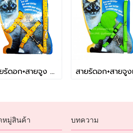
สายรัดอก+สายจูง 3 หุน แมว (#S)
หมู่สินค้า
บทความ