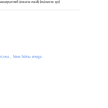
ลอนคุณภาพดี (คละลาย คละสี) [หน่วยขาย: ชุด]
ไก่,กรง
โซ่คอ โซ่ล่าม สายจูง
,