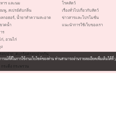
หาร และนม
โรคสัตว์
พู, สเปรย์ดับกลิ่น
เรื่องทั่วไปเกี่ยวกับสัตว์
ลกอฮอร์, น้ำยาทำความสะอาด
ข่าวสารและโปรโมชั่น
ขวดน้ำ
แนะนำการใช้เว็บของเรา
าร
ก่, อวนไก่
ูง
รอบปาก ,ตะกร้อครอบปากกัน
บการณ์ที่ดีในการใช้งานเว็บไซต์ของท่าน ท่านสามารถอ่านรายละเอียดเพิ่มเติมได้ที่
 กระดิ่ง กระพรวน
ตว์เลี้ยง
์การประมง
© Copyright 2016 All Rights Reserved by Pill A Supply Co.,Ltd.
ผู้เข้าชมวันนี้
303