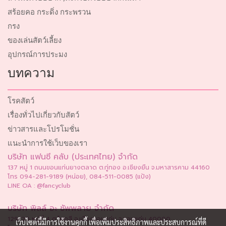
สร้อยคอ กระดิ่ง กระพรวน
กรง
ของเล่นสัตว์เลี้ยง
อุปกรณ์การประมง
บทความ
โรคสัตว์
เรื่องทั่วไปเกี่ยวกับสัตว์
ข่าวสารและโปรโมชั่น
แนะนำการใช้เว็บของเรา
บริษัท แฟนซี คลับ (ประเทศไทย) จำกัด
137 หมู่ 1 ถนนขอนแก่นยางตลาด ต.กู่ทอง อ.เชียงยืน จ.มหาสารคาม 44160
โทร 094-281-9189 (หน่อย), 084-511-0085 (แป้ง)
LINE OA : @fancyclub
บริษัท พิลล์ อะ ซัพพลาย จำกัด
129/20 หมู่ที่ 4 ต.โคกสี อ.เมืองขอนแก่น จ.ขอนแก่น 40000
เว็บไซต์นี้มีการใช้งานคุกกี้ เพื่อเพิ่มประสิทธิภาพและประสบการณ์ที่ดี