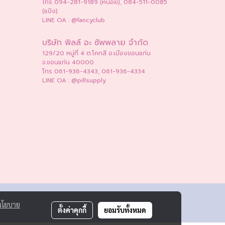
โทร 094-281-9189 (หน่อย), 084-511-0085
(แป้ง)
LINE OA : @fancyclub
บริษัท พิลล์ อะ ซัพพลาย จำกัด
129/20 หมู่ที่ 4 ต.โคกสี อ.เมืองขอนแก่น
จ.ขอนแก่น 40000
โทร 061-936-4343, 061-936-4334
LINE OA : @pillsupply
นโยบาย
ตั้งค่าคุกกี้
ยอมรับทั้งหมด