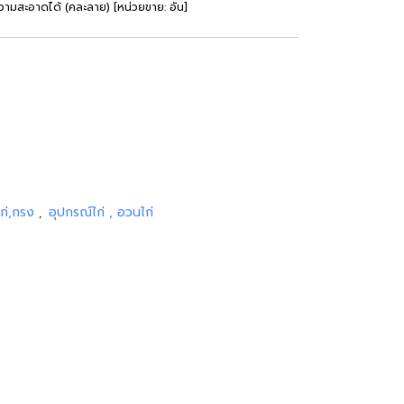
ามสะอาดได้ (คละลาย) [หน่วยขาย: อัน]
ไก่,กรง
อุปกรณ์ไก่ , อวนไก่
,