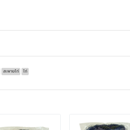
สะพายไก่
ไก่