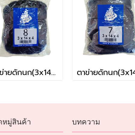
ตาข่ายดักนก(3x14x4) # 8
หมู่สินค้า
บทความ