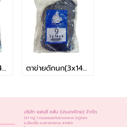
ตาข่ายดักนก(3x14x4) # 7
ตาข่ายดักนก(3x14x4) # 9
บริษัท แฟนซี คลับ (ประเทศไทย) จำกัด
137 หมู่ 1 ถนนขอนแก่นยางตลาด ต.กู่ทอง
อ.เชียงยืน จ.มหาสารคาม 44160