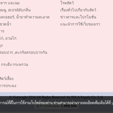
หาร และนม
โรคสัตว์
พู, สเปรย์ดับกลิ่น
เรื่องทั่วไปเกี่ยวกับสัตว์
ลกอฮอร์, น้ำยาทำความสะอาด
ข่าวสารและโปรโมชั่น
ขวดน้ำ
แนะนำการใช้เว็บของเรา
าร
ก่, อวนไก่
ูง
รอบปาก ,ตะกร้อครอบปากกัน
 กระดิ่ง กระพรวน
ตว์เลี้ยง
์การประมง
© Copyright 2016 All Rights Reserved by Pill A Supply Co.,Ltd.
บการณ์ที่ดีในการใช้งานเว็บไซต์ของท่าน ท่านสามารถอ่านรายละเอียดเพิ่มเติมได้ที่
ผู้เข้าชมวันนี้
1