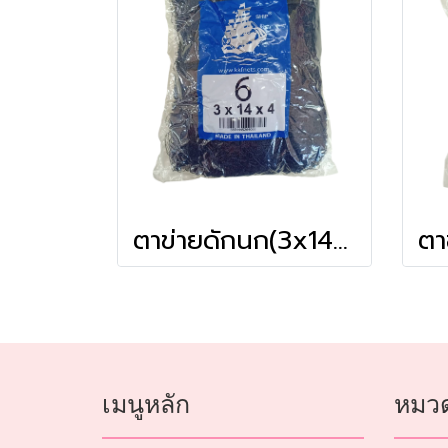
ตาข่ายดักนก(3x14x4) # 6
เมนูหลัก
หมวด