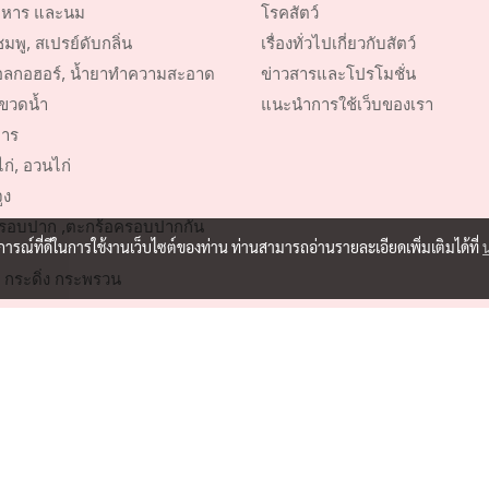
หาร และนม
โรคสัตว์
พู, สเปรย์ดับกลิ่น
เรื่องทั่วไปเกี่ยวกับสัตว์
ลกอฮอร์, น้ำยาทำความสะอาด
ข่าวสารและโปรโมชั่น
ขวดน้ำ
แนะนำการใช้เว็บของเรา
าร
ก่, อวนไก่
ูง
รอบปาก ,ตะกร้อครอบปากกัน
บการณ์ที่ดีในการใช้งานเว็บไซต์ของท่าน ท่านสามารถอ่านรายละเอียดเพิ่มเติมได้ที่
 กระดิ่ง กระพรวน
ตว์เลี้ยง
์การประมง
© Copyright 2016 All Rights Reserved by Pill A Supply Co.,Ltd.
ผู้เข้าชมวันนี้
102