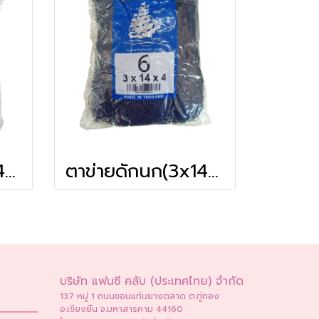
ตาข่ายดักนก(3x14x4) # 8
ตาข่ายดักนก(3x14x4) # 6
บริษัท แฟนซี คลับ (ประเทศไทย) จำกัด
137 หมู่ 1 ถนนขอนแก่นยางตลาด ต.กู่ทอง
อ.เชียงยืน จ.มหาสารคาม 44160