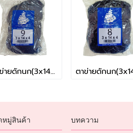
ตาข่ายดักนก(3x14x4) # 9
หมู่สินค้า
บทความ