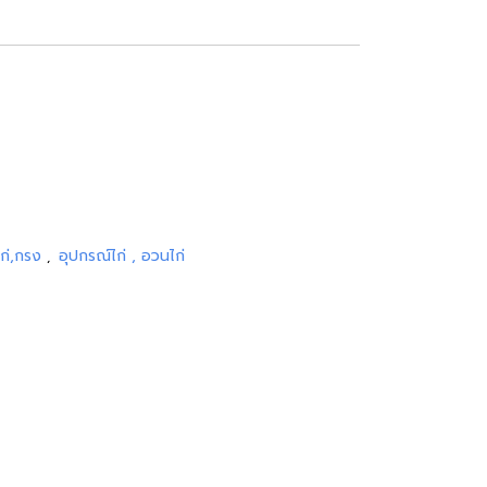
ไก่,กรง
อุปกรณ์ไก่ , อวนไก่
,