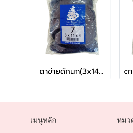
ตาข่ายดักนก(3x14x4) # 7
เมนูหลัก
หมวด