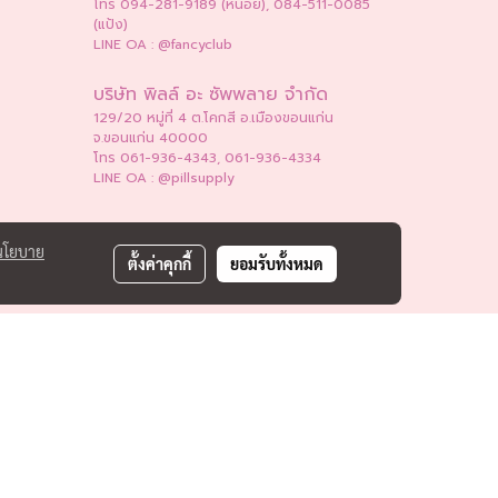
โทร 094-281-9189 (หน่อย), 084-511-0085
(แป้ง)
LINE OA : @fancyclub
บริษัท พิลล์ อะ ซัพพลาย จำกัด
129/20 หมู่ที่ 4 ต.โคกสี อ.เมืองขอนแก่น
จ.ขอนแก่น 40000
โทร 061-936-4343, 061-936-4334
LINE OA : @pillsupply
นโยบาย
ตั้งค่าคุกกี้
ยอมรับทั้งหมด