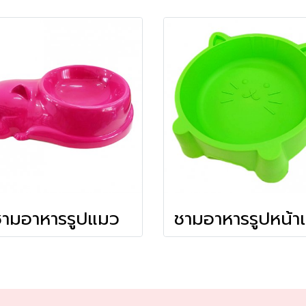
ชามอาหารรูปแมว