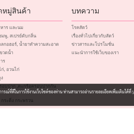
หมู่สินค้า
บทความ
หาร และนม
โรคสัตว์
พู, สเปรย์ดับกลิ่น
เรื่องทั่วไปเกี่ยวกับสัตว์
ลกอฮอร์, น้ำยาทำความสะอาด
ข่าวสารและโปรโมชั่น
ขวดน้ำ
แนะนำการใช้เว็บของเรา
าร
ก่, อวนไก่
ูง
รอบปาก ,ตะกร้อครอบปากกัน
บการณ์ที่ดีในการใช้งานเว็บไซต์ของท่าน ท่านสามารถอ่านรายละเอียดเพิ่มเติมได้ที่
 กระดิ่ง กระพรวน
ตว์เลี้ยง
์การประมง