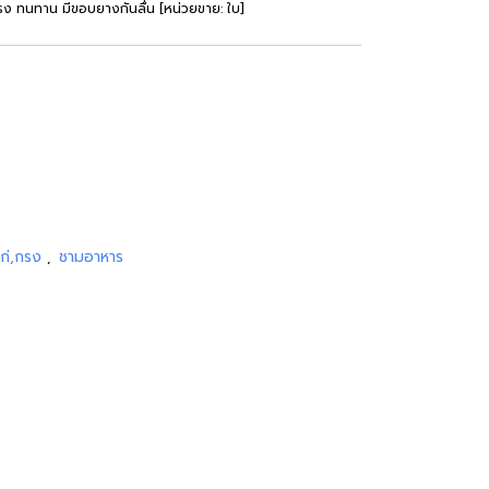
ง ทนทาน มีขอบยางกันลื่น [หน่วยขาย: ใบ]
ไก่,กรง
ชามอาหาร
,