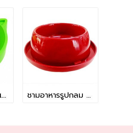
ชามอาหารรูปหน้าแมว 5 นิ้ว
ชามอาหารรูปกลม 5 นิ้ว (รุ่นกันมด+ยางกันลื่น)