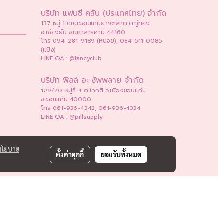
บริษัท แฟนซี คลับ (ประเทศไทย) จำกัด
137 หมู่ 1 ถนนขอนแก่นยางตลาด ต.กู่ทอง
อ.เชียงยืน จ.มหาสารคาม 44160
โทร 094-281-9189 (หน่อย), 084-511-0085
(แป้ง)
LINE OA : @fancyclub
บริษัท พิลล์ อะ ซัพพลาย จำกัด
129/20 หมู่ที่ 4 ต.โคกสี อ.เมืองขอนแก่น
จ.ขอนแก่น 40000
โทร 061-936-4343, 061-936-4334
LINE OA : @pillsupply
นโยบาย
ตั้งค่าคุกกี้
ยอมรับทั้งหมด