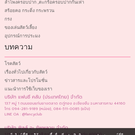
ลำโพงครอบปาก ,ตะกร้อครอบปากกันเห่า
สร้อยคอ กระดิ่ง กระพรวน
กรง
ของเล่นสัตว์เลี้ยง
อุปกรณ์การประมง
บทความ
โรคสัตว์
เรื่องทั่วไปเกี่ยวกับสัตว์
ข่าวสารและโปรโมชั่น
แนะนำการใช้เว็บของเรา
บริษัท แฟนซี คลับ (ประเทศไทย) จำกัด
137 หมู่ 1 ถนนขอนแก่นยางตลาด ต.กู่ทอง อ.เชียงยืน จ.มหาสารคาม 44160
โทร 094-281-9189 (หน่อย), 084-511-0085 (แป้ง)
LINE OA : @fancyclub
บริษัท พิลล์ อะ ซัพพลาย จำกัด
129/20 หมู่ที่ 4 ต.โคกสี อ.เมืองขอนแก่น จ.ขอนแก่น 40000