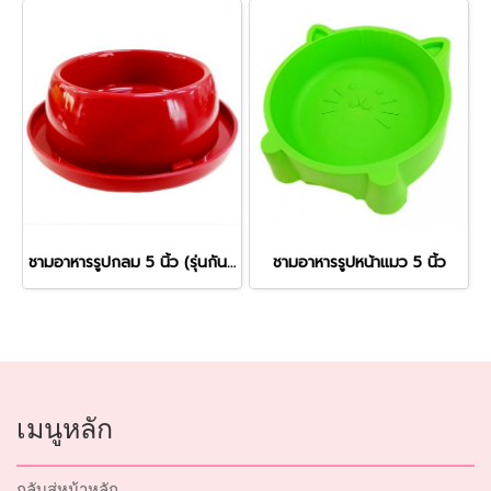
ชามอาหารรูปกลม 5 นิ้ว (รุ่นกันมด+ยางกันลื่น)
ชามอาหารรูปหน้าแมว 5 นิ้ว
เมนูหลัก
กลับสู่หน้าหลัก