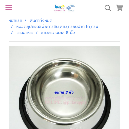
หน้าแรก
สินค้าทั้งหมด
หมวดอุปกรณ์เพื่อการกิน,ล่าม,ครอบปาก,ไก่,กรง
ชามอาหาร
ชามสแตนเลส 8 นิ้ว