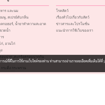
หาร และนม
โรคสัตว์
พู, สเปรย์ดับกลิ่น
เรื่องทั่วไปเกี่ยวกับสัตว์
ลกอฮอร์, น้ำยาทำความสะอาด
ข่าวสารและโปรโมชั่น
ขวดน้ำ
แนะนำการใช้เว็บของเรา
าร
ก่, อวนไก่
ูง
รอบปาก ,ตะกร้อครอบปากกัน
บการณ์ที่ดีในการใช้งานเว็บไซต์ของท่าน ท่านสามารถอ่านรายละเอียดเพิ่มเติมได้ที่
 กระดิ่ง กระพรวน
ตว์เลี้ยง
์การประมง
© Copyright 2016 All Rights Reserved by Pill A Supply Co.,Ltd.