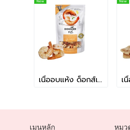
New
New
เนื้ออบแห้ง ด็อกส์เตอร์เพลย์ สูตรกุ้ง 15g.
เมนูหลัก
หมวด