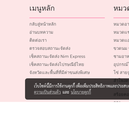
เมนูหลัก
หมวด
กลับสู่หน้าหลัก
หมวดอา
อ่านบทความ
หมวดแชม
ติดต่อเรา
หมวดแอ
ตรวจสอบสถานะจัดส่ง
ขวดนม 
เช็คสถานะจัดส่ง Nim Express
ชามอาห
เช็คสถานะจัดส่งไปรษณีย์ไทย
อุปกรณ์ไ
จังหวัดและพื้นที่ที่มีค่าขนส่งพิเศษ
โซ่ สายจ
ลำโพงค
เว็บไซต์นี้มีการใช้งานคุกกี้ เพื่อเพิ่มประสิทธิภาพและประส
เห่า
ความเป็นส่วนตัว
และ
นโยบายคุกกี้
สร้อยคอ
กรง
ของเล่นสั
อุปกรณ