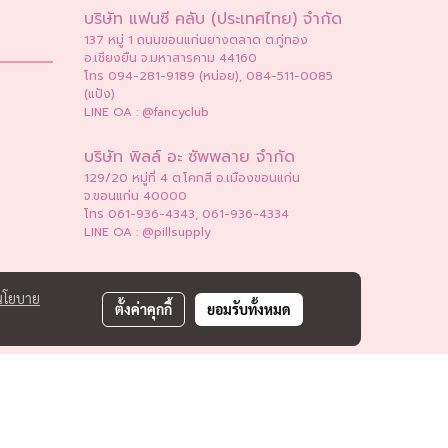
บริษัท แฟนซี คลับ (ประเทศไทย) จำกัด
137 หมู่ 1 ถนนขอนแก่นยางตลาด ต.กู่ทอง
อ.เชียงยืน จ.มหาสารคาม 44160
โทร 094-281-9189 (หน่อย), 084-511-0085
(แป้ง)
LINE OA : @fancyclub
บริษัท พิลล์ อะ ซัพพลาย จำกัด
129/20 หมู่ที่ 4 ต.โคกสี อ.เมืองขอนแก่น
จ.ขอนแก่น 40000
โทร 061-936-4343, 061-936-4334
LINE OA : @pillsupply
นโยบาย
ตั้งค่าคุกกี้
ยอมรับทั้งหมด