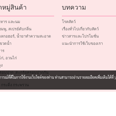
หมู่สินค้า
บทความ
หาร และนม
โรคสัตว์
พู, สเปรย์ดับกลิ่น
เรื่องทั่วไปเกี่ยวกับสัตว์
ลกอฮอร์, น้ำยาทำความสะอาด
ข่าวสารและโปรโมชั่น
ขวดน้ำ
แนะนำการใช้เว็บของเรา
าร
ก่, อวนไก่
ูง
รอบปาก ,ตะกร้อครอบปากกัน
บการณ์ที่ดีในการใช้งานเว็บไซต์ของท่าน ท่านสามารถอ่านรายละเอียดเพิ่มเติมได้ที่
 กระดิ่ง กระพรวน
ตว์เลี้ยง
์การประมง