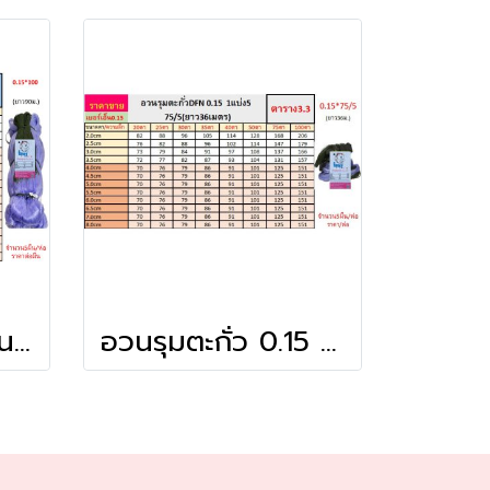
อวนรุมปลิวครึ่งผืน 0.15x100
อวนรุมตะกั่ว 0.15 1แบ่ง5