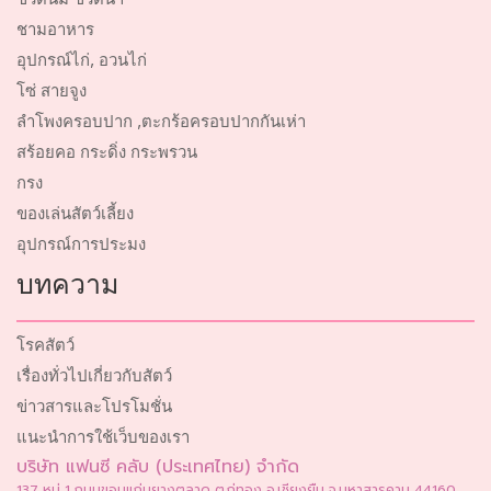
ชามอาหาร
อุปกรณ์ไก่, อวนไก่
โซ่ สายจูง
ลำโพงครอบปาก ,ตะกร้อครอบปากกันเห่า
สร้อยคอ กระดิ่ง กระพรวน
กรง
ของเล่นสัตว์เลี้ยง
อุปกรณ์การประมง
บทความ
โรคสัตว์
เรื่องทั่วไปเกี่ยวกับสัตว์
ข่าวสารและโปรโมชั่น
แนะนำการใช้เว็บของเรา
บริษัท แฟนซี คลับ (ประเทศไทย) จำกัด
137 หมู่ 1 ถนนขอนแก่นยางตลาด ต.กู่ทอง อ.เชียงยืน จ.มหาสารคาม 44160