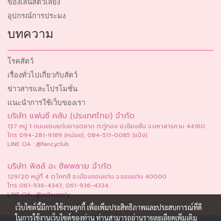
ของเล่นสัตว์เลี้ยง
อุปกรณ์การประมง
บทความ
โรคสัตว์
เรื่องทั่วไปเกี่ยวกับสัตว์
ข่าวสารและโปรโมชั่น
แนะนำการใช้เว็บของเรา
บริษัท แฟนซี คลับ (ประเทศไทย) จำกัด
137 หมู่ 1 ถนนขอนแก่นยางตลาด ต.กู่ทอง อ.เชียงยืน จ.มหาสารคาม 44160
โทร 094-281-9189 (หน่อย), 084-511-0085 (แป้ง)
LINE OA : @fancyclub
บริษัท พิลล์ อะ ซัพพลาย จำกัด
129/20 หมู่ที่ 4 ต.โคกสี อ.เมืองขอนแก่น จ.ขอนแก่น 40000
โทร 061-936-4343, 061-936-4334
LINE OA : @pillsupply
เว็บไซต์นี้มีการใช้งานคุกกี้ เพื่อเพิ่มประสิทธิภาพและประสบการณ์ที่ดี
ในการใช้งานเว็บไซต์ของท่าน ท่านสามารถอ่านรายละเอียดเพิ่มเติม