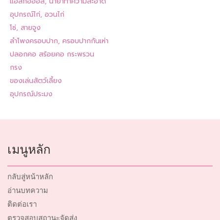
แอลกอฮอล์, น้ำยาทำความสะอาด
อุปกรณ์ไก่, อวนไก่
โซ่, สายจูง
ลำโพงครอบปาก, ครอบปากกันเห่า
ปลอกคอ สร้อยคอ กระพรวน
กรง
ของเล่นสัตว์เลี้ยง
อุปกรณ์ประมง
เมนูหลัก
กลับสู่หน้าหลัก
อ่านบทความ
ติดต่อเรา
ตรวจสอบสถานะจัดส่ง