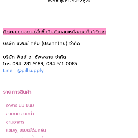
สินค้ากลุ่มยา
,
4045 ผู้ชม
ติดต่อสอบถาม/สั่งซื้อสินค้านอกเหนือจากเว็บได้ทาง
บริษัท แฟนซี คลับ (ประเทศไทย) จำกัด
บริษัท พิลล์ อะ ซัพพลาย จำกัด
โทร 094-281-9189, 084-511-0085
Line : @pillsupply
รายการสินค้า
อาหาร นม ขนม
ขวดนม ขวดน้ำ
ชามอาหาร
แชมพู, สเปรย์ดับกลิ่น